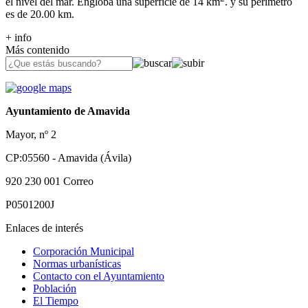
el nivel del mar. Engloba una superficie de 14 km
. y su perímetro
es de 20.00 km.
+ info
Más contenido
Ayuntamiento de Amavida
Mayor, nº 2
CP:05560 - Amavida (Ávila)
920 230 001
Correo
P0501200J
Enlaces de interés
Corporación Municipal
Normas urbanísticas
Contacto con el Ayuntamiento
Población
El Tiempo